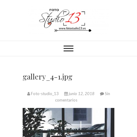
Saltar
al
contenido
FotoStudio13
gallery_4-1.jpg
Foto-studio_13
junio 12, 2018
Sin
comentarios