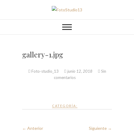
Saltar
al
FotoStudio13
contenido
gallery-1.jpg
Foto-studio_13
junio 12, 2018
Sin
comentarios
CATEGORÍA:
← Anterior
Siguiente →