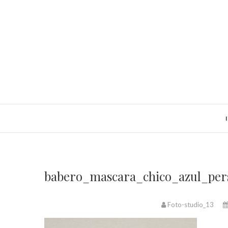
Saltar
al
contenido
babero_mascara_chico_azul_per
Foto-studio_13