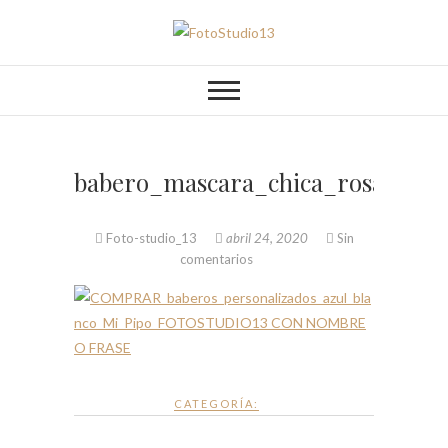
Saltar
al
FotoStudio13
contenido
babero_mascara_chica_rosa_pers
Foto-studio_13
abril 24, 2020
Sin
comentarios
CATEGORÍA: