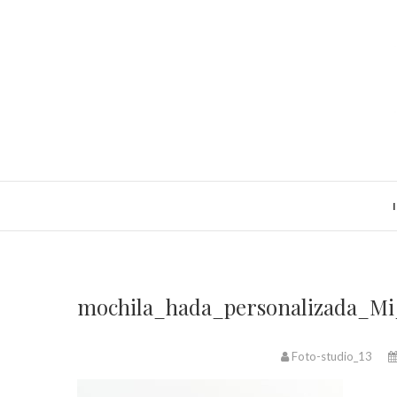
Saltar
al
contenido
mochila_hada_personalizada_M
Foto-studio_13