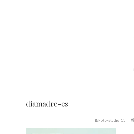
Saltar
al
contenido
diamadre-es
Foto-studio_13