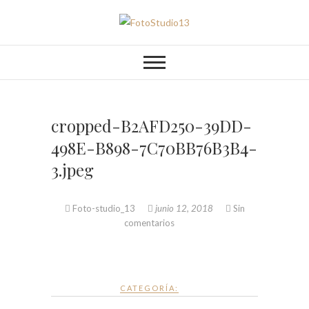
Saltar
al
FotoStudio13
contenido
cropped-B2AFD250-39DD-
498E-B898-7C70BB76B3B4-
3.jpeg
Foto-studio_13
junio 12, 2018
Sin
comentarios
CATEGORÍA: