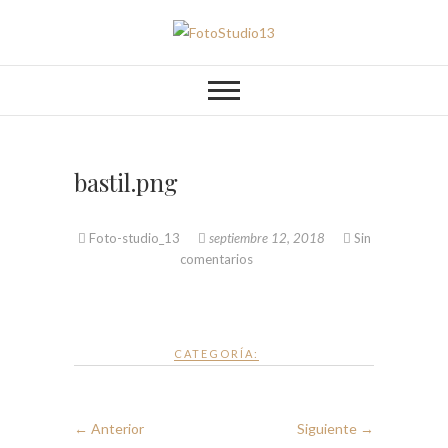
Saltar
al
FotoStudio13
contenido
bastil.png
Foto-studio_13
septiembre 12, 2018
Sin
comentarios
CATEGORÍA:
← Anterior
Siguiente →