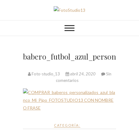
Saltar
al
FotoStudio13
contenido
babero_futbol_azul_personaliza
Foto-studio_13
abril 24, 2020
Sin
comentarios
CATEGORÍA: