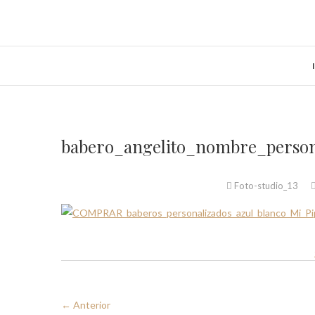
Saltar
al
contenido
babero_angelito_nombre_perso
Foto-studio_13
← Anterior