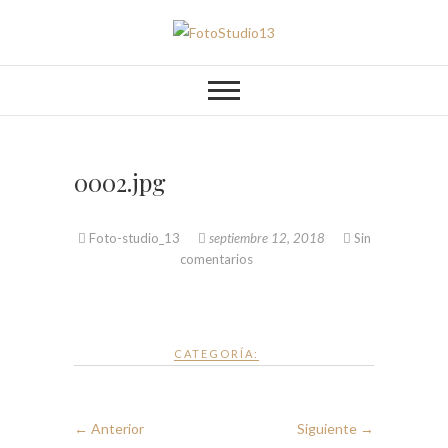
Saltar
al
FotoStudio13
contenido
0002.jpg
Foto-studio_13
septiembre 12, 2018
Sin
comentarios
CATEGORÍA:
← Anterior
Siguiente →