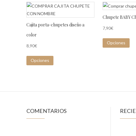
Chupete BABY Ch
Cajita porta-chupetes diseño a
7,90
€
color
Opciones
8,90
€
Opciones
COMENTARIOS
RECI