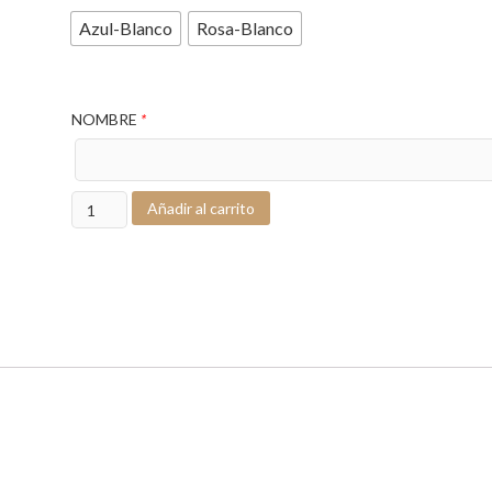
Azul-Blanco
Rosa-Blanco
NOMBRE
*
2
Añadir al carrito
Baberos
Secababitas
cantidad