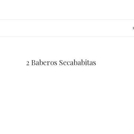
Saltar
al
contenido
2 Baberos Secababitas