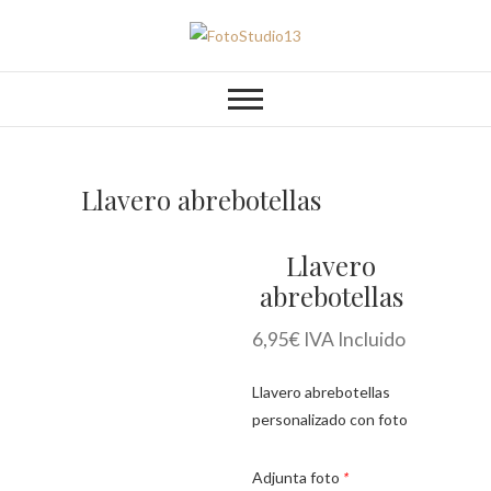
Saltar
al
FotoStudio13
contenido
Llavero abrebotellas
Llavero
abrebotellas
6,95
€
IVA Incluido
Llavero abrebotellas
personalizado con foto
Adjunta foto
*