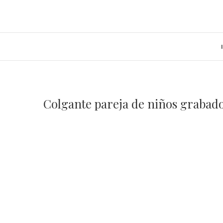
Saltar
al
contenido
Colgante pareja de niños grabad