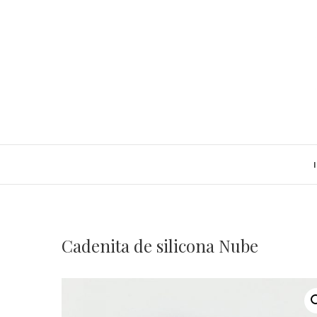
Saltar
al
contenido
Cadenita de silicona Nube