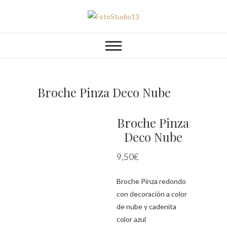
Saltar
al
FotoStudio13
contenido
Broche Pinza Deco Nube
Broche Pinza
Deco Nube
9,50
€
Broche Pinza redondo
con decoración a color
de nube y cadenita
color azul