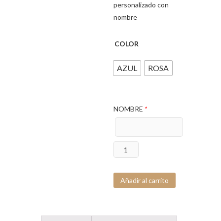
personalizado con
nombre
COLOR
AZUL
ROSA
NOMBRE
*
Broche
Pinza
Deco
Añadir al carrito
Nube
cantidad