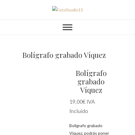
Saltar
al
FotoStudio13
contenido
Bolígrafo grabado Víquez
Bolígrafo
grabado
Víquez
19,00
€
IVA
Incluido
Bolígrafo grabado
Víquez, podrás poner