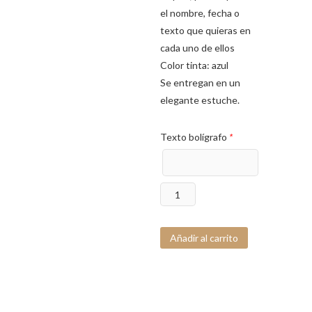
el nombre, fecha o
texto que quieras en
cada uno de ellos
Color tinta: azul
Se entregan en un
elegante estuche.
Texto bolígrafo
*
Bolígrafo
grabado
Víquez
Añadir al carrito
cantidad